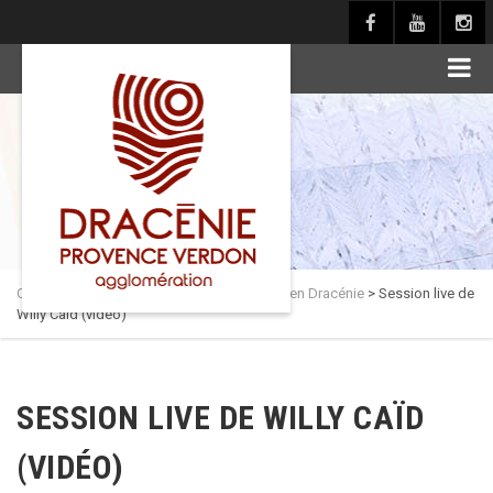
principal
Culture en Dracénie
>
Actualités
>
Théâtres en Dracénie
>
Session live de
Willy Caïd (vidéo)
SESSION LIVE DE WILLY CAÏD
(VIDÉO)