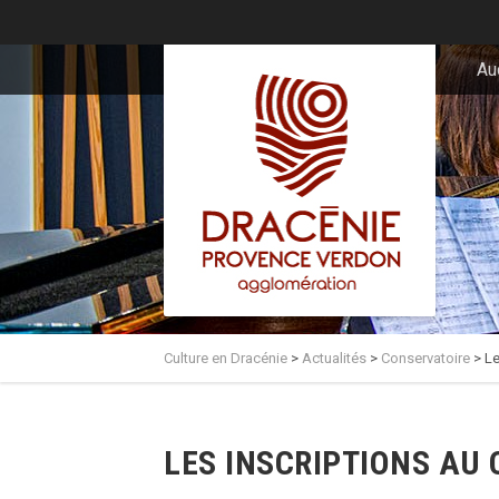
principal
Au
Culture en Dracénie
>
Actualités
>
Conservatoire
>
Le
LES INSCRIPTIONS AU