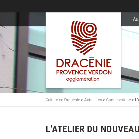
principal
Au
Culture en Dracénie
>
Actualités
>
Conservatoire
>
L’
L’ATELIER DU NOUVEAU