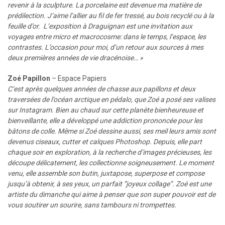
revenir à la sculpture. La porcelaine est devenue ma matière de
prédilection. J’aime l’allier au fil de fer tressé, au bois recyclé ou à la
feuille d’or.
L’exposition à Draguignan est une invitation aux
voyages entre micro et macrocosme: dans le temps, l’espace, les
contrastes.
L’occasion pour moi, d’un retour aux sources à mes
deux premières années de vie dracénoise… »
Zoé Papillon
– Espace Papiers
C’est après quelques années de chasse aux papillons et deux
traversées de l’océan arctique en pédalo, que Zoé a posé ses valises
sur Instagram. Bien au chaud sur cette planète bienheureuse et
bienveillante, elle a développé une addiction prononcée pour les
bâtons de colle. Même si Zoé dessine aussi, ses meil leurs amis sont
devenus ciseaux, cutter et calques Photoshop.
Depuis, elle part
chaque soir en exploration, à la recherche d’images précieuses, les
découpe délicatement, les collectionne soigneusement. Le moment
venu, elle assemble son butin, juxtapose, superpose et compose
jusqu’à obtenir, à ses yeux,
un parfait “joyeux collage”. Zoé est une
artiste du dimanche qui aime à penser que son super pouvoir est de
vous soutirer un sourire, sans tambours ni trompettes.