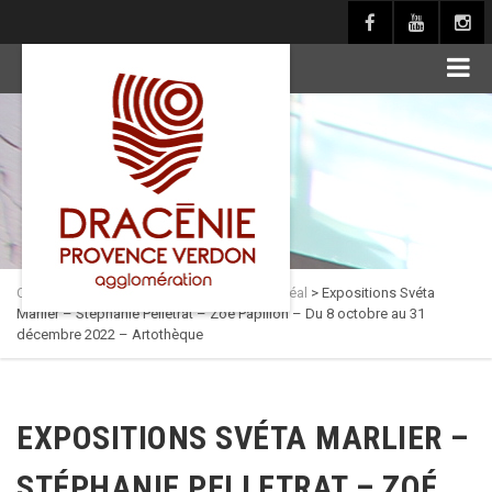
principal
Culture en Dracénie
>
Actualités
>
Pôle muséal
>
Expositions Svéta
Marlier – Stéphanie Pelletrat – Zoé Papillon – Du 8 octobre au 31
décembre 2022 – Artothèque
EXPOSITIONS SVÉTA MARLIER –
STÉPHANIE PELLETRAT – ZOÉ