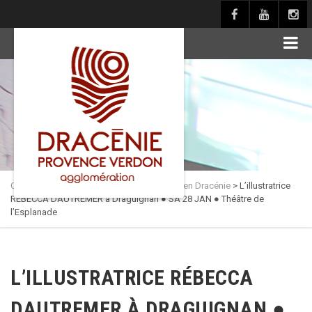
principal
Culture en Dracénie
>
Actualités
>
Théâtres en Dracénie
>
L’illustratrice
RÉBECCA DAUTREMER à Draguignan ● SA 28 JAN ● Théâtre de
l’Esplanade
L’ILLUSTRATRICE RÉBECCA
DAUTREMER À DRAGUIGNAN ●