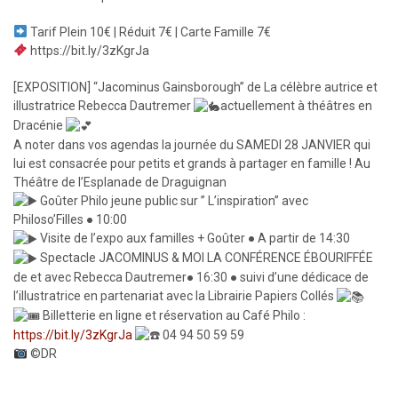
Tarif Plein 10€ | Réduit 7€ | Carte Famille 7€
https://bit.ly/3zKgrJa
[EXPOSITION] “Jacominus Gainsborough” de La célèbre autrice et
illustratrice
Rebecca Dautremer
actuellement à théâtres en
Dracénie
A noter dans vos agendas la journée du SAMEDI 28 JANVIER qui
lui est consacrée pour petits et grands à partager en famille ! Au
Théâtre de l’Esplanade de Draguignan
Goûter Philo jeune public sur ” L’inspiration” avec
Philoso’Filles
● 10:00
Visite de l’expo aux familles + Goûter ● A partir de 14:30
Spectacle JACOMINUS & MOI LA CONFÉRENCE ÉBOURIFFÉE
de et avec
Rebecca Dautremer
● 16:30 ● suivi d’une dédicace de
l’illustratrice en partenariat avec la
Librairie Papiers Collés
Billetterie en ligne et réservation au Café Philo :
https://bit.ly/3zKgrJa
04 94 50 59 59
©DR