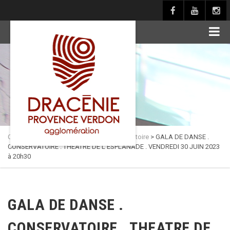
principal
Culture en Dracénie
>
Actualités
>
Conservatoire
>
GALA DE DANSE .
CONSERVATOIRE . THEATRE DE L’ESPLANADE . VENDREDI 30 JUIN 2023
à 20h30
GALA DE DANSE .
CONSERVATOIRE . THEATRE DE