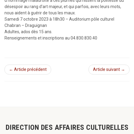
d’hommage maladroite à ces plumes qui hissent la politesse du
désespoir au rang d’art majeur, et qui parfois, avec leurs mots,
nous aident à guérir de tous les maux.
Samedi 7 octobre 2023 à 18h30 – Auditorium pôle culturel
Chabran – Draguignan
Adultes, ados dès 15 ans.
Renseignements et inscriptions au 04.830.830.40
← Article précédent
Article suivant →
DIRECTION DES AFFAIRES CULTURELLES