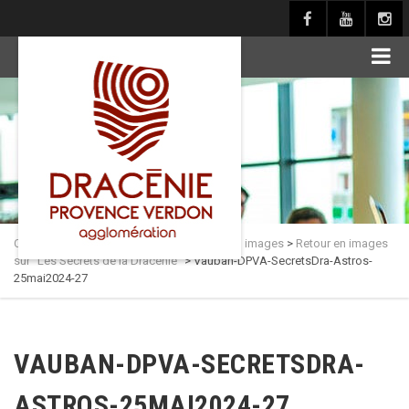
principal
Culture en Dracénie
>
Actualités
>
Retour en images
>
Retour en images
sur “Les Secrets de la Dracénie”
>
Vauban-DPVA-SecretsDra-Astros-
25mai2024-27
VAUBAN-DPVA-SECRETSDRA-
ASTROS-25MAI2024-27