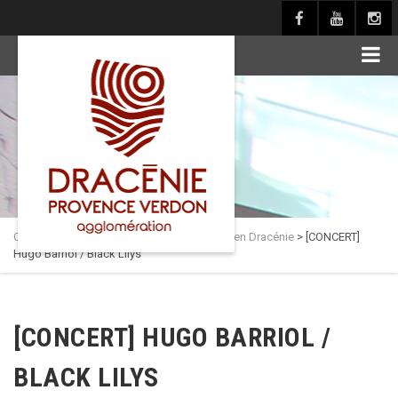
principal
Culture en Dracénie
>
Actualités
>
Théâtres en Dracénie
>
[CONCERT]
Hugo Barriol / Black Lilys
[CONCERT] HUGO BARRIOL /
BLACK LILYS