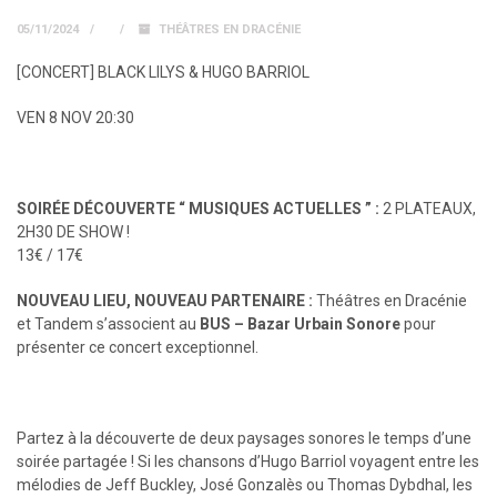
05/11/2024
THÉÂTRES EN DRACÉNIE
[CONCERT] BLACK LILYS & HUGO BARRIOL
VEN 8 NOV 20:30
SOIRÉE DÉCOUVERTE
“ MUSIQUES ACTUELLES ” :
2 PLATEAUX,
2H30 DE SHOW !
13€ / 17€
NOUVEAU LIEU, NOUVEAU PARTENAIRE :
Théâtres en Dracénie
et Tandem s’associent au
BUS – Bazar Urbain Sonore
pour
présenter ce concert exceptionnel.
Partez à la découverte de deux paysages sonores le temps d’une
soirée partagée ! Si les chansons d’Hugo Barriol voyagent entre les
mélodies de Jeff Buckley, José Gonzalès ou Thomas Dybdhal, les