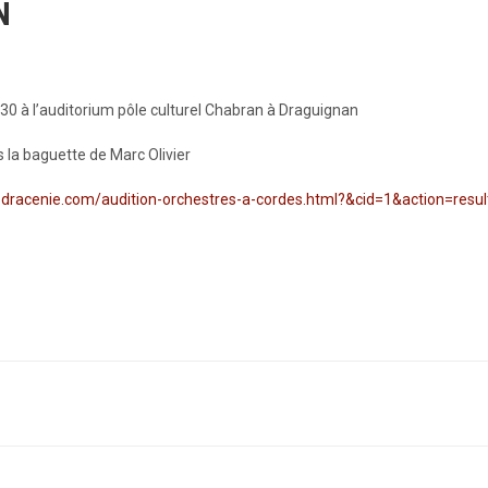
N
à l’auditorium pôle culturel Chabran à Draguignan
s la baguette de Marc Olivier
ure.dracenie.com/audition-orchestres-a-cordes.html?&cid=1&action=resu