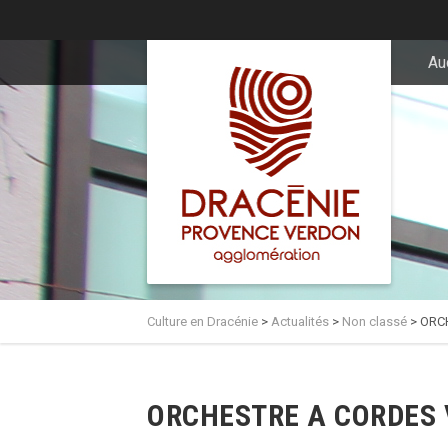
principal
Au
Culture en Dracénie
>
Actualités
>
Non classé
>
ORC
ORCHESTRE A CORDES 