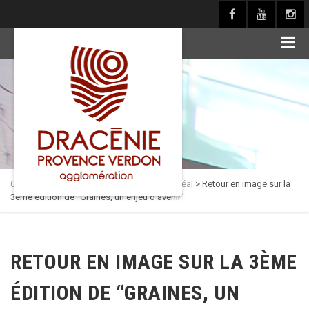
principal
Culture en Dracénie
>
Actualités
>
Pôle muséal
>
Retour en image sur la
3ème édition de “Graines, un enjeu d’avenir”
RETOUR EN IMAGE SUR LA 3ÈME
ÉDITION DE “GRAINES, UN