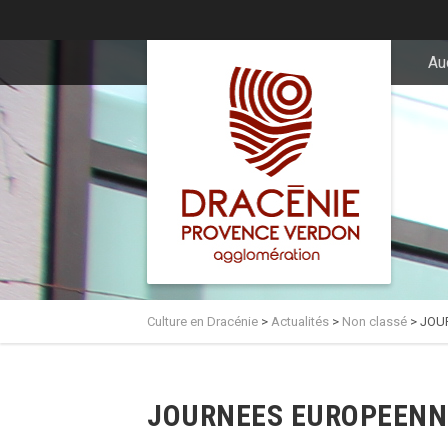
principal
Au
Culture en Dracénie
>
Actualités
>
Non classé
>
JOU
JOURNEES EUROPEENNES