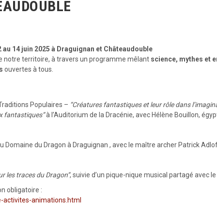
EAUDOUBLE
2 au 14 juin 2025 à Draguignan et Châteaudouble
e notre territoire, à travers un programme mêlant
science, mythes et 
s
ouvertes à tous.
Traditions Populaires –
“Créatures fantastiques et leur rôle dans l’imagina
 fantastiques”
à l’Auditorium de la Dracénie, avec Hélène Bouillon, égy
au Domaine du Dragon à Draguignan , avec le maître archer Patrick Adlo
ur les traces du Dragon”
, suivie d’un pique-nique musical partagé avec le
n obligatoire :
ie-activites-animations.html