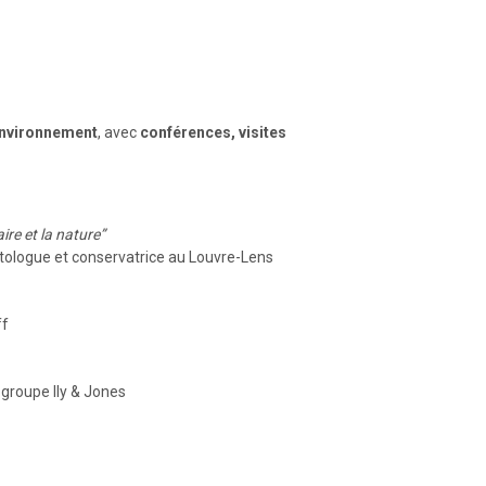
environnement
, avec
conférences, visites
ire et la nature”
ptologue et conservatrice au Louvre-Lens
ff
 groupe Ily & Jones