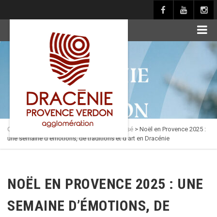
principal
Culture en Dracénie
>
Actualités
>
Non classé
>
Noël en Provence 2025 :
une semaine d’émotions, de traditions et d’art en Dracénie
NOËL EN PROVENCE 2025 : UNE
SEMAINE D’ÉMOTIONS, DE