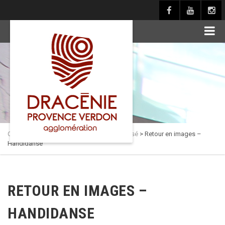
principal
Culture en Dracénie
>
Actualités
>
Non classé
>
Retour en images –
Handidanse
RETOUR EN IMAGES –
HANDIDANSE