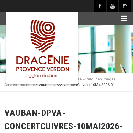
principal
Culture en Dracénie
>
Actualités
>
Non classé
>
Retour en Images –
Cuivres Ensemble
>
Vauban-DPVA-ConcertCuivres-10Mai2026-31
VAUBAN-DPVA-
CONCERTCUIVRES-10MAI2026-