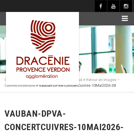
principal
Culture en Dracénie
>
Actualités
>
Non classé
>
Retour en Images –
Cuivres Ensemble
>
Vauban-DPVA-ConcertCuivres-10Mai2026-38
VAUBAN-DPVA-
CONCERTCUIVRES-10MAI2026-