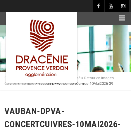
principal
Culture en Dracénie
>
Actualités
>
Non classé
>
Retour en Images –
Cuivres Ensemble
>
Vauban-DPVA-ConcertCuivres-10Mai2026-39
VAUBAN-DPVA-
CONCERTCUIVRES-10MAI2026-