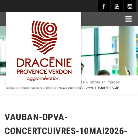
principal
Culture en Dracénie
>
Actualités
>
Non classé
>
Retour en Images –
Cuivres Ensemble
>
Vauban-DPVA-ConcertCuivres-10Mai2026-46
VAUBAN-DPVA-
CONCERTCUIVRES-10MAI2026-