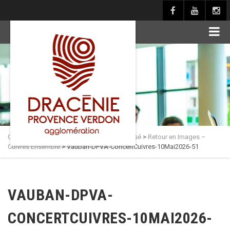
principal
Culture en Dracénie
>
Actualités
>
Non classé
>
Retour en Images –
Cuivres Ensemble
>
Vauban-DPVA-ConcertCuivres-10Mai2026-51
VAUBAN-DPVA-
CONCERTCUIVRES-10MAI2026-