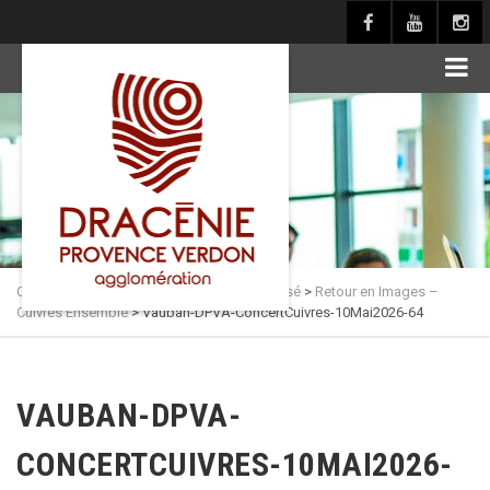
principal
Culture en Dracénie
>
Actualités
>
Non classé
>
Retour en Images –
Cuivres Ensemble
>
Vauban-DPVA-ConcertCuivres-10Mai2026-64
VAUBAN-DPVA-
CONCERTCUIVRES-10MAI2026-