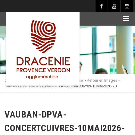
principal
Culture en Dracénie
>
Actualités
>
Non classé
>
Retour en Images –
Cuivres Ensemble
>
Vauban-DPVA-ConcertCuivres-10Mai2026-70
VAUBAN-DPVA-
CONCERTCUIVRES-10MAI2026-