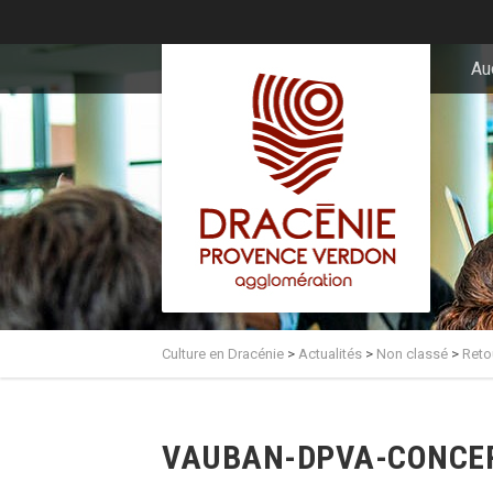
principal
Au
Culture en Dracénie
>
Actualités
>
Non classé
>
Reto
VAUBAN-DPVA-CONCER