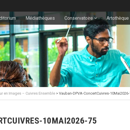
ditorium
Médiathèques
Conservatoire
Artothèque
ur en Images – Cuivres Ensemble
>
Vauban-DPVA-ConcertCuivres-10Mai2026-
TCUIVRES-10MAI2026-75