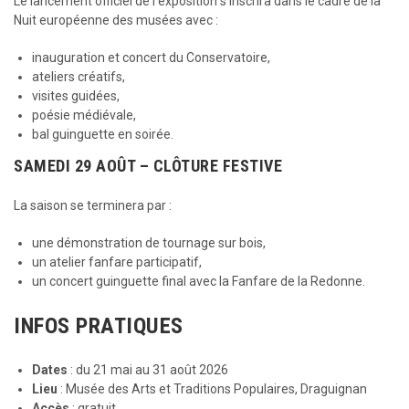
Le lancement officiel de l’exposition s’inscrira dans le cadre de la
Nuit européenne des musées avec :
inauguration et concert du Conservatoire,
ateliers créatifs,
visites guidées,
poésie médiévale,
bal guinguette en soirée.
SAMEDI 29 AOÛT – CLÔTURE FESTIVE
La saison se terminera par :
une démonstration de tournage sur bois,
un atelier fanfare participatif,
un concert guinguette final avec la Fanfare de la Redonne.
INFOS PRATIQUES
Dates
: du 21 mai au 31 août 2026
Lieu
: Musée des Arts et Traditions Populaires, Draguignan
Accès
: gratuit