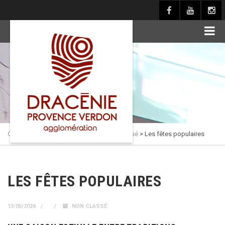
principal
Culture en Dracénie
>
Actualités
>
Non classé
>
Les fêtes populaires
LES FÊTES POPULAIRES
13/05/2026
NON CLASSÉ