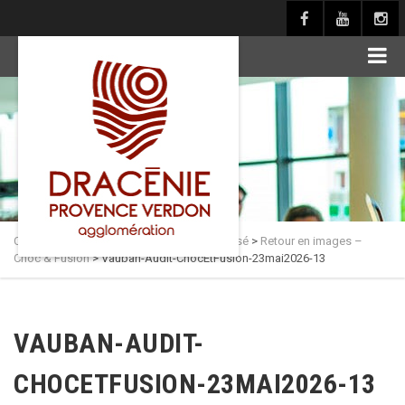
principal
Culture en Dracénie
>
Actualités
>
Non classé
>
Retour en images –
Choc & Fusion
>
Vauban-Audit-ChocEtFusion-23mai2026-13
VAUBAN-AUDIT-
CHOCETFUSION-23MAI2026-13