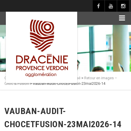
principal
Culture en Dracénie
>
Actualités
>
Non classé
>
Retour en images –
Choc & Fusion
>
Vauban-Audit-ChocEtFusion-23mai2026-14
VAUBAN-AUDIT-
CHOCETFUSION-23MAI2026-14