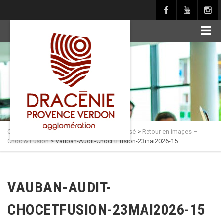
principal
Culture en Dracénie
>
Actualités
>
Non classé
>
Retour en images –
Choc & Fusion
>
Vauban-Audit-ChocEtFusion-23mai2026-15
VAUBAN-AUDIT-
CHOCETFUSION-23MAI2026-15