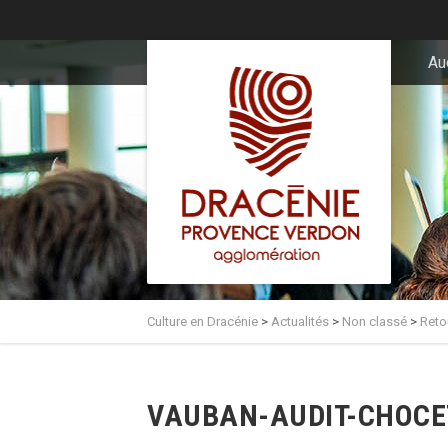
principal
Au
Culture en Dracénie
>
Actualités
>
Non classé
>
Reto
VAUBAN-AUDIT-CHOCE