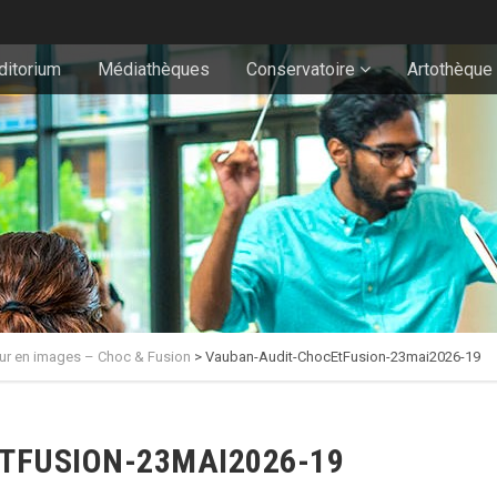
ditorium
Médiathèques
Conservatoire
Artothèque
ur en images – Choc & Fusion
>
Vauban-Audit-ChocEtFusion-23mai2026-19
TFUSION-23MAI2026-19