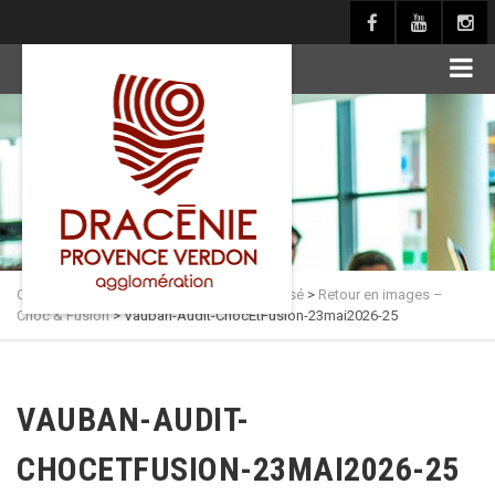
principal
Culture en Dracénie
>
Actualités
>
Non classé
>
Retour en images –
Choc & Fusion
>
Vauban-Audit-ChocEtFusion-23mai2026-25
VAUBAN-AUDIT-
CHOCETFUSION-23MAI2026-25