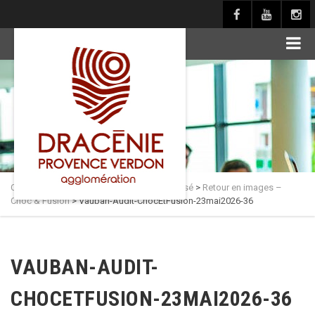
principal
Culture en Dracénie
>
Actualités
>
Non classé
>
Retour en images –
Choc & Fusion
>
Vauban-Audit-ChocEtFusion-23mai2026-36
VAUBAN-AUDIT-
CHOCETFUSION-23MAI2026-36