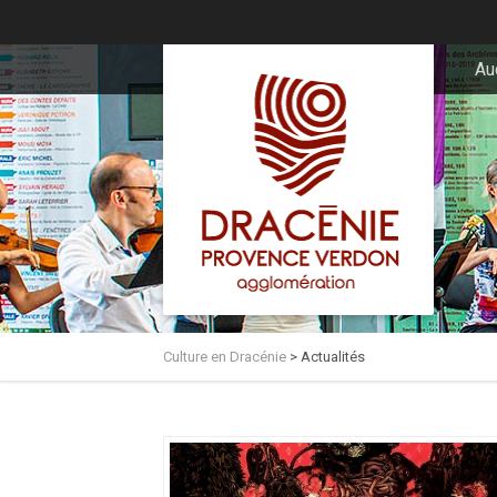
principal
Au
Culture en Dracénie
>
Actualités