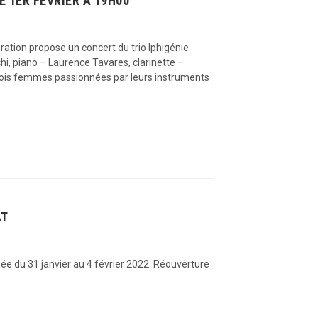
E 1ER FÉVRIER À 19H00
ration propose un concert du trio Iphigénie
hi, piano – Laurence Tavares, clarinette –
 trois femmes passionnées par leurs instruments
AT
 du 31 janvier au 4 février 2022. Réouverture