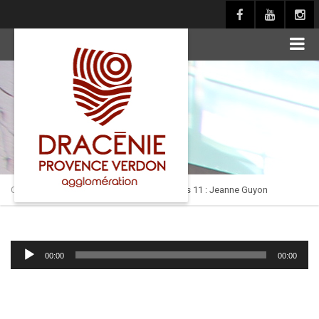
principal
Culture en Dracénie
>
Paroles de Dracéniens 11 : Jeanne Guyon
Lecteur
00:00
00:00
audio