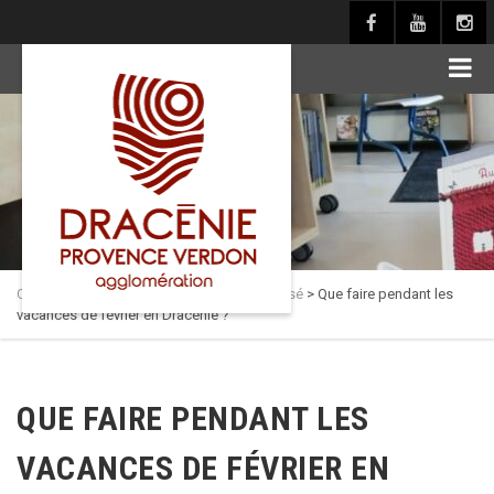
principal
Culture en Dracénie
>
Actualités
>
Non classé
>
Que faire pendant les
vacances de février en Dracénie ?
QUE FAIRE PENDANT LES
VACANCES DE FÉVRIER EN