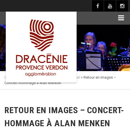
principal
Culture en Dracénie
>
Actualités
>
Non classé
>
Retour en images –
Concert-hommage à Alan Menken
RETOUR EN IMAGES – CONCERT-
HOMMAGE À ALAN MENKEN