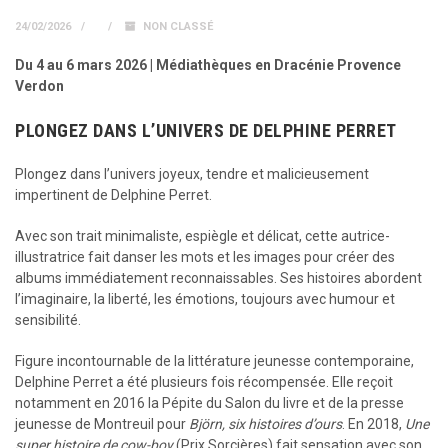
24/02/2026
NON CLASSÉ
Du 4 au 6 mars 2026 | Médiathèques en Dracénie Provence
Verdon
PLONGEZ DANS L’UNIVERS DE DELPHINE PERRET
Plongez dans l’univers joyeux, tendre et malicieusement
impertinent de Delphine Perret.
Avec son trait minimaliste, espiègle et délicat, cette autrice-
illustratrice fait danser les mots et les images pour créer des
albums immédiatement reconnaissables. Ses histoires abordent
l’imaginaire, la liberté, les émotions, toujours avec humour et
sensibilité.
Figure incontournable de la littérature jeunesse contemporaine,
Delphine Perret a été plusieurs fois récompensée. Elle reçoit
notamment en 2016 la Pépite du Salon du livre et de la presse
jeunesse de Montreuil pour
Björn, six histoires d’ours
. En 2018,
Une
super histoire de cow-boy
(Prix Sorcières) fait sensation avec son