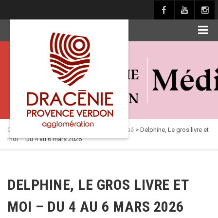
principal
Culture en Dracénie
>
Actualités
>
Non classé
>
Delphine, Le gros livre et
moi – Du 4 au 6 mars 2026
DELPHINE, LE GROS LIVRE ET
MOI – DU 4 AU 6 MARS 2026