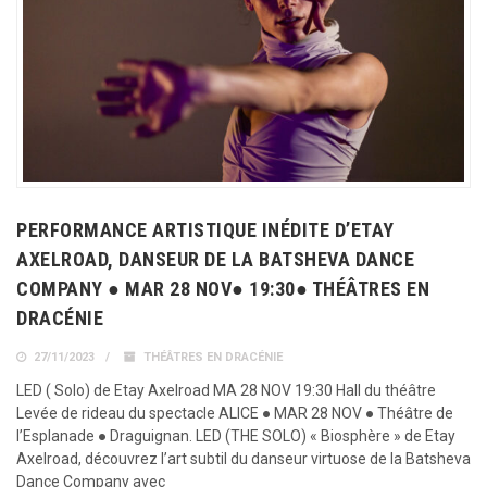
PERFORMANCE ARTISTIQUE INÉDITE D’ETAY
AXELROAD, DANSEUR DE LA BATSHEVA DANCE
COMPANY ● MAR 28 NOV● 19:30● THÉÂTRES EN
DRACÉNIE
27/11/2023
THÉÂTRES EN DRACÉNIE
LED ( Solo) de Etay Axelroad MA 28 NOV 19:30 Hall du théâtre
Levée de rideau du spectacle ALICE ● MAR 28 NOV ● Théâtre de
l’Esplanade ● Draguignan. LED (THE SOLO) « Biosphère » de Etay
Axelroad, découvrez l’art subtil du danseur virtuose de la Batsheva
Dance Company avec