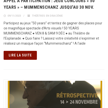
APPEL À PARTICIPATION : JEUX CONCOURS « 50
YEARS » – MUMMENSCHANZ JUSQU’AU 30 NOV.
09/11/2023
THÉÂTRES EN DRACÉNIE
Participez au jeux “50 years” et tentez de gagner des places pour
ce magnifique spectacle d’Arts visuels ! 50 YEARS
MUMMENSCHANZ ● VEN 8 & SAM 9 DÉC ● au Théâtre de
l’Esplanade. ● Quoi faire ? Laissez votre créativité s’exprimer et
réalisez un masque façon “Mummenschanz” ! A l’aide
LIRE LA SUITE