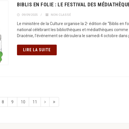
BIBLIS EN FOLIE : LE FESTIVAL DES MÉDIATHÈQ
09/09/2025
NON CLASSÉ
Le ministère de la Culture organise la 2ᵉ édition de “Biblis en f
national célébrant les bibliothèques et médiathèques comme lie
Dracénie, l’événement se déroulera le samedi 4 octobre dans
LIRE LA SUITE
8
9
10
11