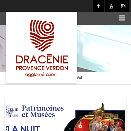
principal
Culture en Dracénie
>
Actualités
>
Pôle muséal