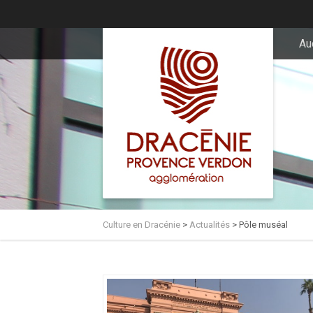
principal
Au
Culture en Dracénie
>
Actualités
>
Pôle muséal