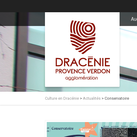
principal
Au
Culture en Dracénie
>
Actualités
>
Conservatoire