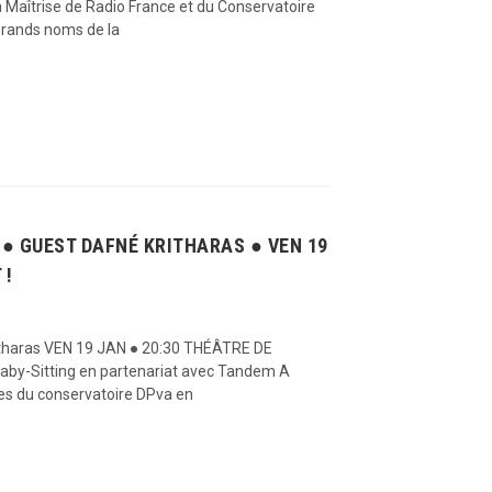
a Maîtrise de Radio France et du Conservatoire
 grands noms de la
● GUEST DAFNÉ KRITHARAS ● VEN 19
 !
itharas VEN 19 JAN ● 20:30 THÉÂTRE DE
aby-Sitting en partenariat avec Tandem A
ves du conservatoire DPva en