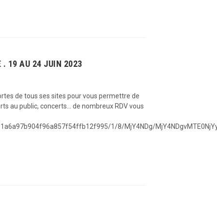
 19 AU 24 JUIN 2023
ortes de tous ses sites pour vous permettre de
verts au public, concerts… de nombreux RDV vous
37d1a6a97b904f96a857f54ffb12f995/1/8/MjY4NDg/MjY4NDgvMTE0NjY